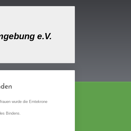
mgebung e.V.
nden
frauen wurde die Erntekrone
 des Bindens.