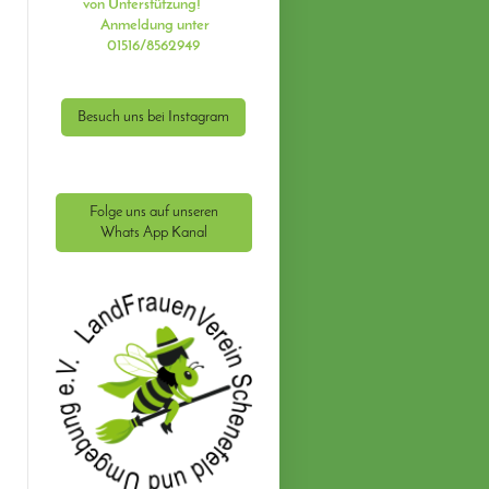
von Unterstützung!
Anmeldung unter
01516/8562949
Besuch uns bei Instagram
Folge uns auf unseren
Whats App Kanal