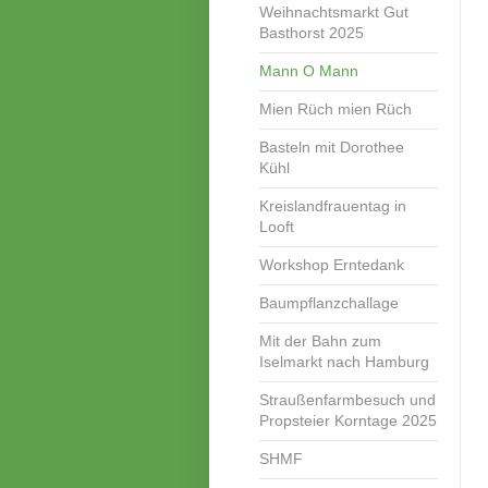
Weihnachtsmarkt Gut
Basthorst 2025
Mann O Mann
Mien Rüch mien Rüch
Basteln mit Dorothee
Kühl
Kreislandfrauentag in
Looft
Workshop Erntedank
Baumpflanzchallage
Mit der Bahn zum
Iselmarkt nach Hamburg
Straußenfarmbesuch und
Propsteier Korntage 2025
SHMF