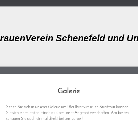
rauenVerein Schenefeld und U
Galerie
Sehen Sie sich in unserer Galerie um! Bei Ihrer virtuellen Streiftour können
Sie sich einen ersten Eindruck über unser Angebot verschaffen. Am besten
schauen Sie auch einmal direkt bei uns vorbei!