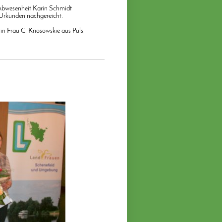
n Abwesenheit Karin Schmidt
 Urkunden nachgereicht.
rin Frau C. Knosowskie aus Puls.