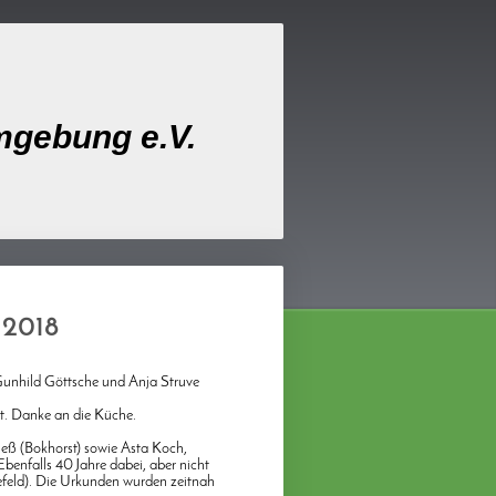
mgebung e.V.
 2018
Gunhild Göttsche und Anja Struve
ht. Danke an die Küche.
Jeß (Bokhorst) sowie Asta Koch,
benfalls 40 Jahre dabei, aber nicht
feld). Die Urkunden wurden zeitnah