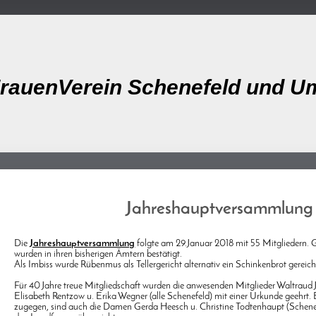
rauenVerein Schenefeld und U
Jahreshauptversammlung
Die
Jahreshauptversammlung
folgte am 29.Januar 2018 mit 55 Mitgliedern. 
wurden in ihren bisherigen Ämtern bestätigt.
Als Imbiss wurde Rübenmus als Tellergericht alternativ ein Schinkenbrot gereic
Für 40 Jahre treue Mitgliedschaft wurden die anwesenden Mitglieder Waltraud 
Elisabeth Rentzow u. Erika Wegner (alle Schenefeld) mit einer Urkunde geehrt. E
zugegen, sind auch die Damen Gerda Heesch u. Christine Todtenhaupt (Schene