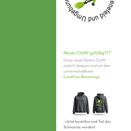
Neues Outfit gefällig???
Unser neues Vereins Outfit
stylisch, bequem und mit dem
unverwechselbaren
Landfrau‑Bienenlogo
.
->
Jetzt bestellen und Teil des
Schwarms werden!