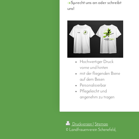
->
Sprecht uns an oder schreibt
uns!
Hochwertiger Druck 
vorne und hinten
mit der fliegenden Biene 
auf dem Besen
Personalisierbar
Pflegeleicht und 
angenehm zu tragen
Druckversion
|
Sitemap
© Landfrauenverein Schenefeld,