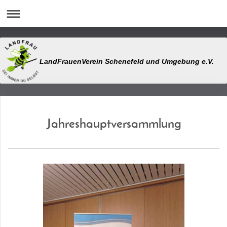
LandFrauenVerein Schenefeld und Umgebung e.V.
Jahreshauptversammlung